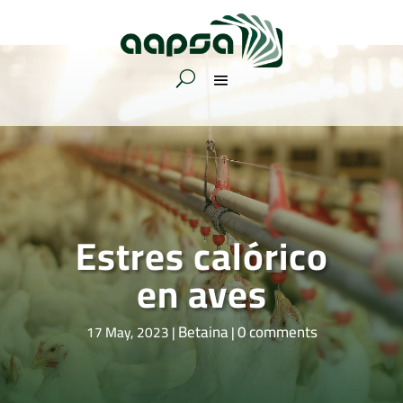
Estres calórico
en aves
Betaina
0 comments
17 May, 2023
|
|